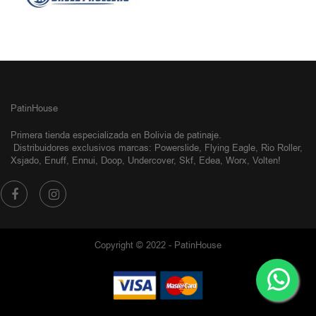
PatinHouse
Primera tienda especializada en Bolivia de patinaje.
Distribuidores exclusivos
marcas: Powerslide, Flying Eagle, Rio Roller,
Xsjado, Enuff, Ennui, Doop, Undercover, Skf, Edea, Worx, Volten!
Copyright © 2022 - PatinHouse