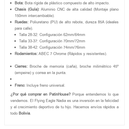
Bota:
Bota rígida de plástico compuesto de alto impacto.
Chasis (Guía):
Aluminio CNC de alta calidad (Montaje plano
150mm intercambiable).
Ruedas:
Poliuretano (PU) de alto rebote, dureza 85A (ideales
para calle).
Talla 28-32: Configuración 62mm/64mm
Talla 33-37: Configuración 70mm/72mm
Talla 38-42: Configuración 74mm/76mm
Rodamientos:
ABEC 7 Chrome (Rápidos y resistentes).
Cierres:
Broche de memoria (caña), broche milimétrico 45º
(empeine) y correa en la punta.
Freno:
Incluye freno universal.
¿Por qué comprar en PatinHouse?
Porque entendemos lo que
vendemos. El Flying Eagle Nadia es una inversión en la felicidad
y el crecimiento deportivo de tu hijo. Hacemos envíos rápidos a
todo
Bolivia
.