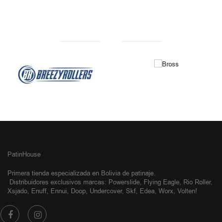
NUESTRAS MARCAS
PatinHouse
Primera tienda especializada en Bolivia de patinaje.
Distribuidores exclusivos
marcas: Powerslide, Flying Eagle, Rio Roller,
Xsjado, Enuff, Ennui, Doop, Undercover, Skf, Edea, Worx, Volten!