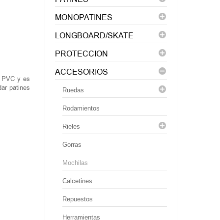
MONOPATINES
LONGBOARD/SKATE
PROTECCION
ACCESORIOS
D PVC y es
dar patines
Ruedas
Rodamientos
Rieles
Gorras
Mochilas
Сalcetines
Repuestos
Herramientas