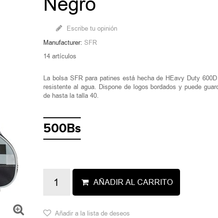
Negro
Escribe tu opinión
Manufacturer:
SFR
14
artículos
La bolsa SFR para patines está hecha de HEavy Duty 600
resistente al agua. Dispone de logos bordados y puede guar
de hasta la talla 40.
500Bs
AÑADIR AL CARRITO
Añadir a la lista de deseos