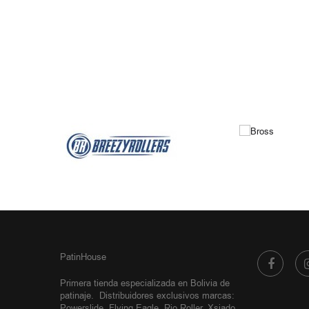
PatinHouse
Primera tienda especializada en Bolivia de
patinaje.
Distribuidores exclusivos
marcas:
Powerslide, Flying Eagle, Rio Roller, Xsjado,