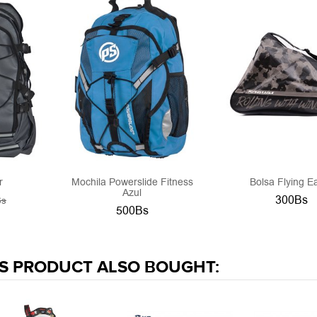
r
Mochila Powerslide Fitness
Bolsa Flying E
Azul
300Bs
Bs
500Bs
S PRODUCT ALSO BOUGHT: