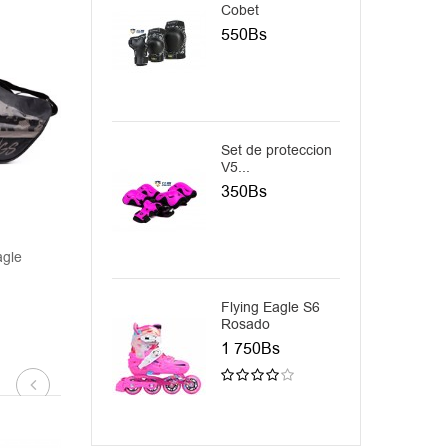
Cobet
275Bs
550Bs
Set de proteccion
Set de
V5...
proteccion.
350Bs
450Bs
agle
Mochila Powerslide Phuzion
Cubreruedas Power
Wheel Cover 
999Bs
400Bs
Flying Eagle S6
Freno Univ
Rosado
250Bs
1 750Bs