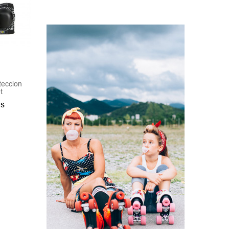
teccion
Casco Flying Eagle
Casco Flying Eagle
t
PRO H1 Gris
Rider PRO Junior Rosa
s
700Bs
700Bs