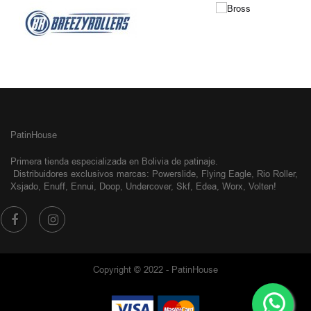
PatinHouse
Primera tienda especializada en Bolivia de patinaje.
Distribuidores exclusivos
marcas: Powerslide, Flying Eagle, Rio Roller,
Xsjado, Enuff, Ennui, Doop, Undercover, Skf, Edea, Worx, Volten!
Copyright © 2022 - PatinHouse