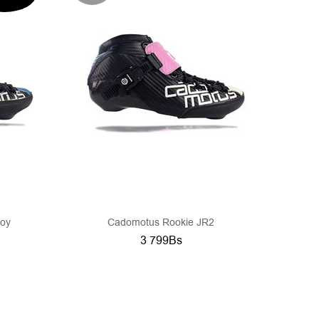
LO EN
ERNET!
Boy
Cadomotus Rookie JR2
3 799Bs