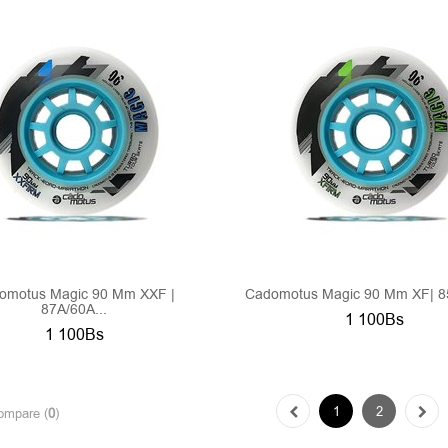
omotus Magic 90 Mm XXF |
Cadomotus Magic 90 Mm XF| 85
87A/60A...
1 100Bs
1 100Bs
1
2
ompare (
0
)