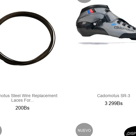
otus Steel Wire Replacement
Cadomotus SR-3
Laces For...
3 299Bs
200Bs
NUEVO
¡DIS