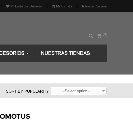
Mi Lista De Deseos
Mi Carrito
Iniciar Sesión
(0)
CESORIOS
NUESTRAS TIENDAS
--Select option--
SORT BY POPULARITY
ADOMOTUS