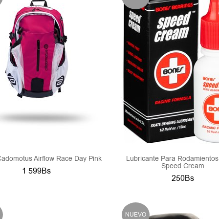
Cadomotus Airflow Race Day Pink
Lubricante Para Rodamiento
Speed Cream
1 599Bs
250Bs
NUEVO