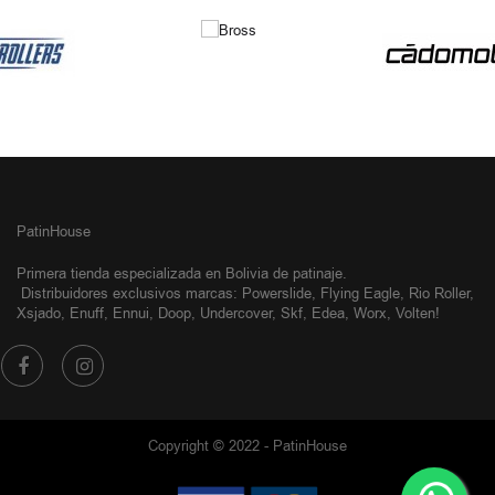
NUESTRAS MARCAS
PatinHouse
Primera tienda especializada en Bolivia de patinaje.
Distribuidores exclusivos
marcas: Powerslide, Flying Eagle, Rio Roller,
Xsjado, Enuff, Ennui, Doop, Undercover, Skf, Edea, Worx, Volten!
Copyright © 2022 - PatinHouse