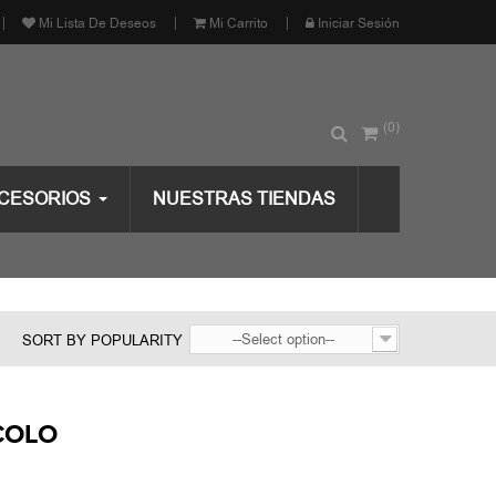
Mi Lista De Deseos
Mi Carrito
Iniciar Sesión
(0)
CESORIOS
NUESTRAS TIENDAS
--Select option--
SORT BY POPULARITY
COLO