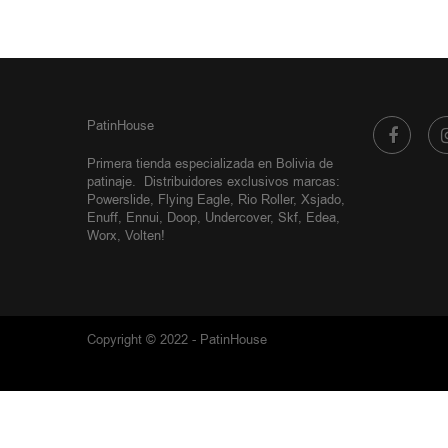
PatinHouse
Primera tienda especializada en Bolivia de
patinaje.
Distribuidores exclusivos
marcas:
Powerslide, Flying Eagle, Rio Roller, Xsjado,
Enuff, Ennui, Doop, Undercover, Skf, Edea,
Worx, Volten!
Copyright © 2022 - PatinHouse