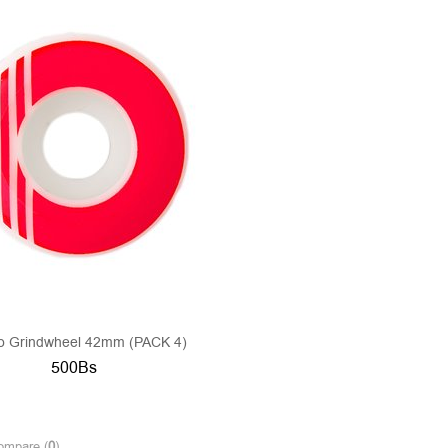
lo Grindwheel 42mm (PACK 4)
500Bs
ompare (
0
)