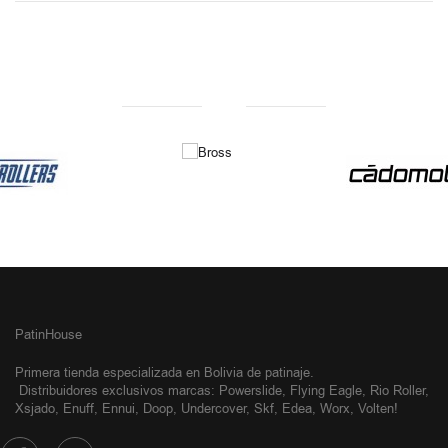
NUESTRAS MARCAS
PatinHouse
Primera tienda especializada en Bolivia de patinaje.
Distribuidores exclusivos
marcas: Powerslide, Flying Eagle, Rio Roller,
Xsjado, Enuff, Ennui, Doop, Undercover, Skf, Edea, Worx, Volten!