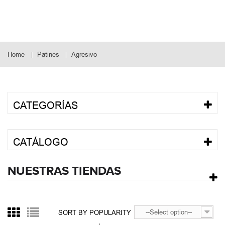
La categoría "Patines agresivos" incluye patines de ruedas
especiales para patinaje extremo, que incluye la realización de
trucos y saltos. Aquí encontrarás una variedad de modelos
creados...
Home
Patines
Agresivo
CATEGORÍAS
CATÁLOGO
NUESTRAS TIENDAS
--Select option--
SORT BY POPULARITY