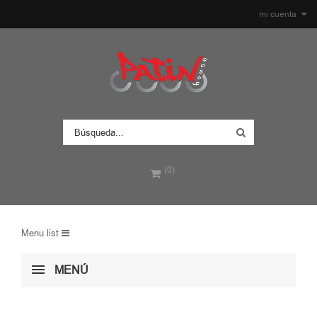
mi cuenta
(0)
Menu list
MENÚ
AGRESIVO