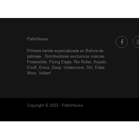
PatinHouse
Primera tienda especializada en Bolivia de
patinaje.
Distribuidores exclusivos
marcas:
Powerslide, Flying Eagle, Rio Roller, Xsjado,
Enuff, Ennui, Doop, Undercover, Skf, Edea,
Worx, Volten!
Copyright © 2022 - PatinHouse