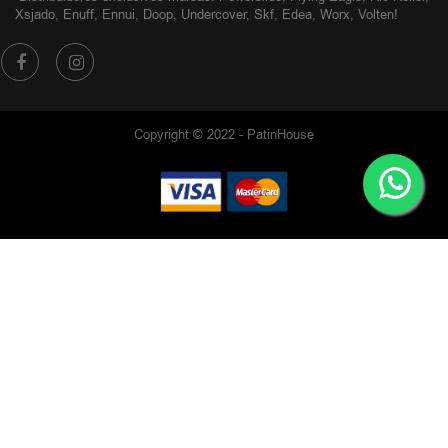
Xsjado, Enuff, Ennui, Doop, Undercover, Skf, Edea, Worx, Volten!
Copyright © 2022 - PatinHouse