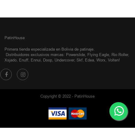
PatinHouse
Primera tienda especializada en Bolivia de patinaje.
Distribuidores exclusivos
marcas: Powerslide, Flying Eagle, Rio Roller,
Xsjado, Enuff, Ennui, Doop, Undercover, Skf, Edea, Worx, Volten!
Copyright © 2022 - PatinHouse