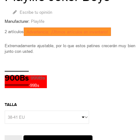
Escribe tu opinión
Manufacturer:
Playlife
2
artículos
Advertencia: ¡Últimos artículos en inventario!
Extremadamente ajustable, por lo que estos patines crecerán muy bien
junto con usted.
900Bs
999Bs
-99Bs
TALLA