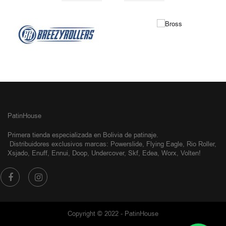
NUESTRAS MARCAS
PatinHouse
Primera tienda especializada en Bolivia de patinaje.
Distribuidores exclusivos
marcas: Powerslide, Flying Eagle, Rio Roller,
Xsjado, Enuff, Ennui, Doop, Undercover, Skf, Edea, Worx, Volten!
Copyright © 2022 - PatinHouse