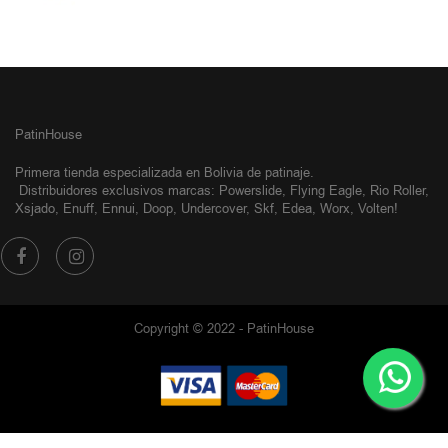
PatinHouse
Primera tienda especializada en Bolivia de patinaje.
Distribuidores exclusivos
marcas: Powerslide, Flying Eagle, Rio Roller,
Xsjado, Enuff, Ennui, Doop, Undercover, Skf, Edea, Worx, Volten!
Copyright © 2022 - PatinHouse