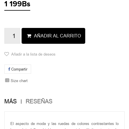
1 199Bs
AÑADIR AL CARRITO
Añadir a la lista de deseos
Compartir
Size chart
MÁS
RESEÑAS
El aspecto de moda y las ruedas de colores contrastantes lo