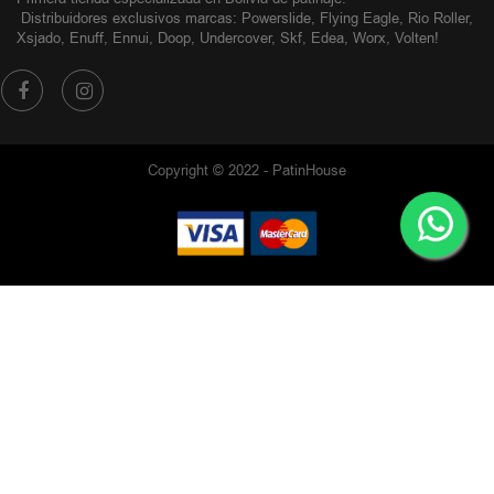
Distribuidores exclusivos
marcas: Powerslide, Flying Eagle, Rio Roller,
Xsjado, Enuff, Ennui, Doop, Undercover, Skf, Edea, Worx, Volten!
Copyright © 2022 - PatinHouse