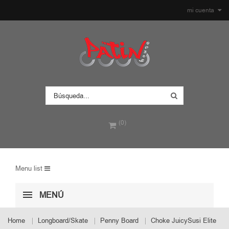
mi cuenta
(0)
Menu list
MENÚ
Home
Longboard/Skate
Penny Board
Choke JuicySusi Elite