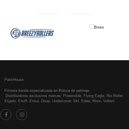
NUESTRAS MARCAS
PatinHouse
Primera tienda especializada en Bolivia de patinaje.
Distribuidores exclusivos
marcas: Powerslide, Flying Eagle, Rio Roller,
Xsjado, Enuff, Ennui, Doop, Undercover, Skf, Edea, Worx, Volten!