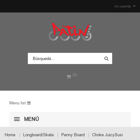
mi cuenta
(0)
Menu list
MENÚ
Home
Longboard/Skate
Penny Board
Choke JuicySusi