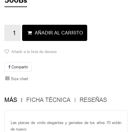
500Bs
AÑADIR AL CARRITO
Añadir a la lista de deseos
Compartir
Size chart
MÁS
FICHA TÉCNICA
RESEÑAS
Las placas de vinilo elegantes y geniales de los años 70 están
de nuevo.