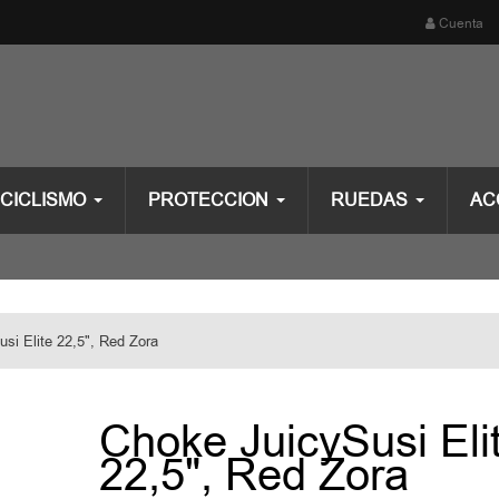
Cuenta
CICLISMO
PROTECCION
RUEDAS
AC
si Elite 22,5", Red Zora
Choke JuicySusi Eli
22,5", Red Zora