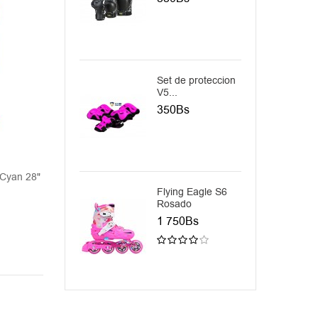
Set de proteccion
S
V5...
p
350Bs
4
 Cyan 28"
Choke JuicySus Big Green 28"
Choke JuicySus Big
28"
Flying Eagle S6
F
1 299Bs
Rosado
1 299Bs
2
1 750Bs