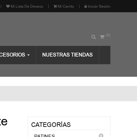
Mi Lista De Deseos
Mi Carrito
Iniciar Sesión
(0)
CESORIOS
NUESTRAS TIENDAS
te
CATEGORÍAS
PATINES