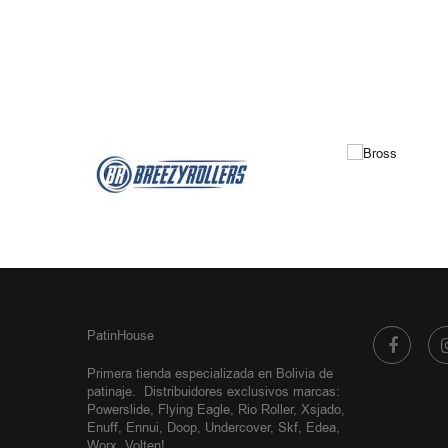
PatinHouse
Primera tienda especializada en Bolivia de
patinaje.
Distribuidores exclusivos
marcas:
Powerslide, Flying Eagle, Rio Roller, Xsjado,
Enuff, Ennui, Doop, Undercover, Skf, Edea,
Worx, Volten!