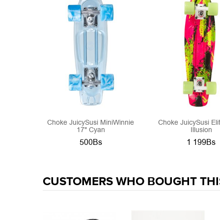
Choke JuicySusi MiniWinnie
Choke JuicySusi Elit
17" Cyan
Illusion
500Bs
1 199Bs
CUSTOMERS WHO BOUGHT THI