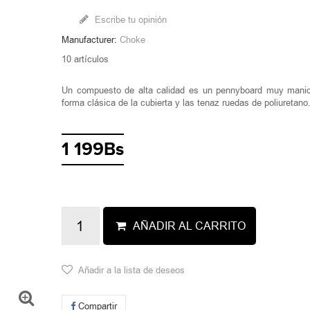
Escribe tu opinión
Manufacturer:
Choke
10
artículos
Un compuesto de alta calidad es un pennyboard muy manio
forma clásica de la cubierta y las tenaz ruedas de poliuretano
1 199Bs
AÑADIR AL CARRITO
Añadir a la lista de deseos
Compartir