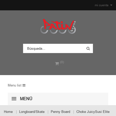
mi cuenta
(0)
Menu list
MENÚ
Home
Longboard/Skate
Penny Board
Choke JuicySusi Elite