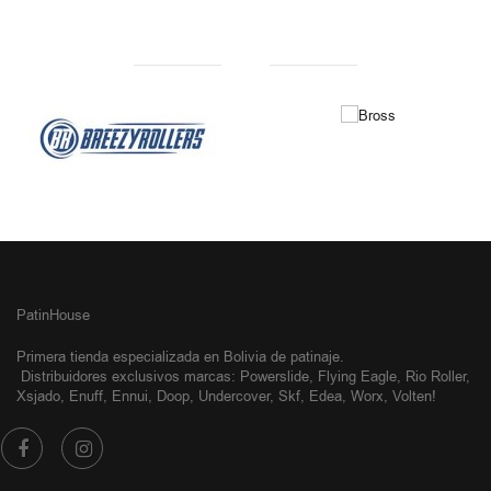
NUESTRAS MARCAS
PatinHouse
Primera tienda especializada en Bolivia de patinaje.
Distribuidores exclusivos
marcas: Powerslide, Flying Eagle, Rio Roller,
Xsjado, Enuff, Ennui, Doop, Undercover, Skf, Edea, Worx, Volten!