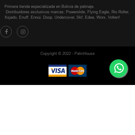
Primera tienda especializada en Bolivia de patinaje.
Distribuidores exclusivos
marcas: Powerslide, Flying Eagle, Rio Roller,
Xsjado, Enuff, Ennui, Doop, Undercover, Skf, Edea, Worx, Volten!
Copyright © 2022 - PatinHouse