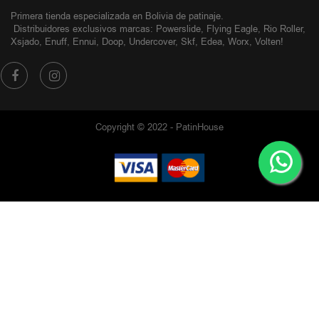
Primera tienda especializada en Bolivia de patinaje.
Distribuidores exclusivos
marcas: Powerslide, Flying Eagle, Rio Roller,
Xsjado, Enuff, Ennui, Doop, Undercover, Skf, Edea, Worx, Volten!
Copyright © 2022 - PatinHouse