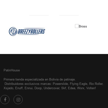
NUESTRAS MARCAS
PatinHouse
Primera tienda especializada en Bolivia de patinaje.
Distribuidores exclusivos
marcas: Powerslide, Flying Eagle, Rio Roller,
Xsjado, Enuff, Ennui, Doop, Undercover, Skf, Edea, Worx, Volten!