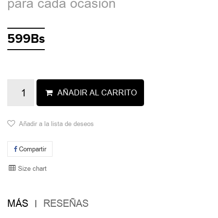
para cada ocasión
599Bs
AÑADIR AL CARRITO
Añadir a la lista de deseos
Compartir
Size chart
MÁS
RESEÑAS