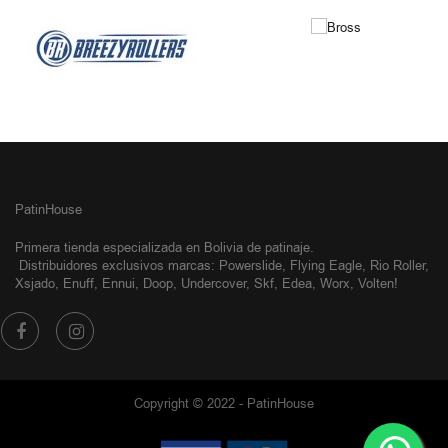
NUESTRAS MARCAS
PatinHouse
Primera tienda especializada en Bolivia de patinaje.
Distribuidores exclusivos
marcas: Powerslide, Flying Eagle, Rio Roller,
Xsjado, Enuff, Ennui, Doop, Undercover, Skf, Edea, Worx, Volten!
Copyright © 2022 - PatinHouse