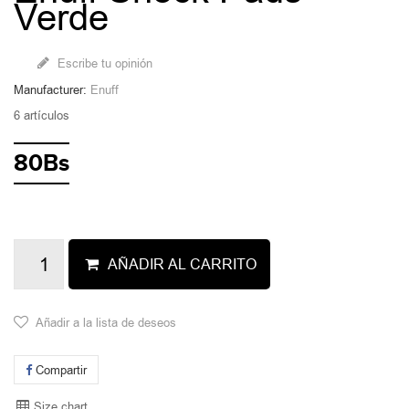
Verde
Escribe tu opinión
Manufacturer:
Enuff
6
artículos
80Bs
AÑADIR AL CARRITO
Añadir a la lista de deseos
Compartir
Size chart