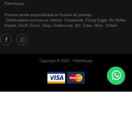
PatinHouse
Primera tienda especializada en Bolivia de patinaje.
Distribuidores exclusivos
marcas: Powerslide, Flying Eagle, Rio Roller,
Xsjado, Enuff, Ennui, Doop, Undercover, Skf, Edea, Worx, Volten!
Copyright © 2022 - PatinHouse