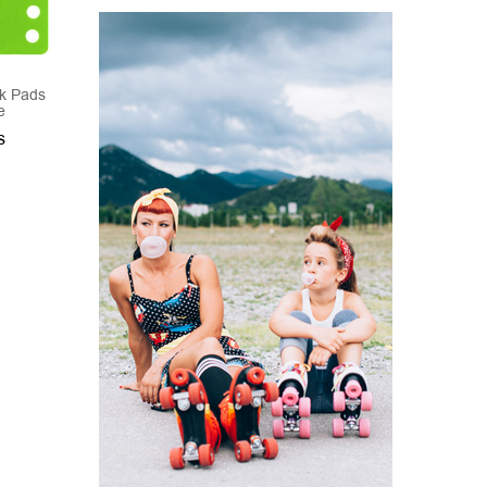
k Pads
Enuff Decade Pro Satin
Lija Enuff Negra
e
Truck 129mm Azul
160Bs
s
600Bs