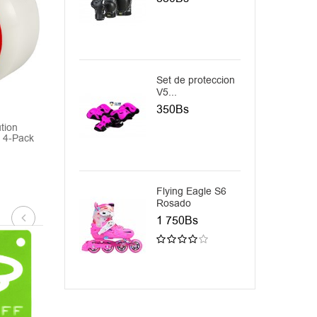
Set de proteccion
V5...
350Bs
tion
Autobahn Evolution
Autobahn AB-
 4-Pack
53mm/101a, White 4-Pack
53.5mm/99a, Gree
450Bs
550Bs
Flying Eagle S6
Rosado
1 750Bs