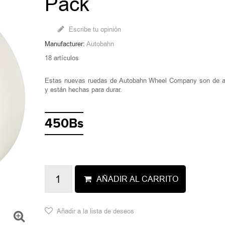
Pack
Escribe tu opinión
Manufacturer:
Autobahn
18
artículos
Estas nuevas ruedas de Autobahn Wheel Company son de al
y están hechas para durar.
450Bs
AÑADIR AL CARRITO
Añadir a la lista de deseos