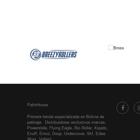
PatinHouse
Primera tienda especializada en Bolivia de
patinaje.
Distribuidores exclusivos
marcas:
Powerslide, Flying Eagle, Rio Roller, Xsjado,
Enuff, Ennui, Doop, Undercover, Skf, Edea,
Worx, Volten!