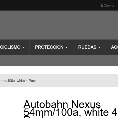
Cuenta
CICLISMO
PROTECCION
RUEDAS
AC
4mm/100a, white 4-Pack
Autobahn Nexus
54mm/100a, white 4