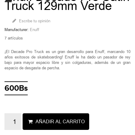
Truck 129mm Verde
Escribe tu opinión
Manufacturer:
Enuff
7
artículos
¡El Decade Pro Truck es un gran desarrollo para Enuff, marcando 10
años exitosos de skateboarding! Enuff le ha dado un pasador de rey
bajo para mayor espacio libre y sin colgaduras, además de un gran
espacio de desgaste de percha.
600Bs
AÑADIR AL CARRITO