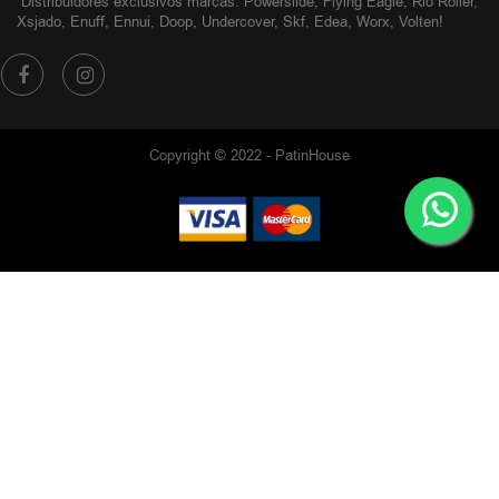
Distribuidores exclusivos
marcas: Powerslide, Flying Eagle, Rio Roller,
Xsjado, Enuff, Ennui, Doop, Undercover, Skf, Edea, Worx, Volten!
Copyright © 2022 - PatinHouse