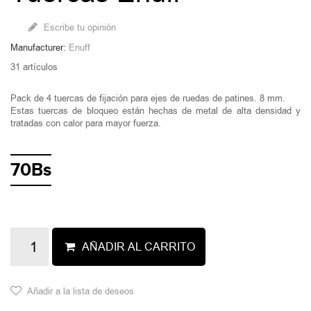
Escribe tu opinión
Manufacturer:
Enuff
31
artículos
Pack de 4 tuercas de fijación para ejes de ruedas de patines. 8 mm.
Estas tuercas de bloqueo están hechas de metal de alta densidad y
tratadas con calor para mayor fuerza.
70Bs
AÑADIR AL CARRITO
Añadir a la lista de deseos