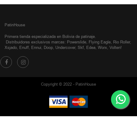
PatinHouse
Primera tienda especializada en Bolivia de patinaje.
Distribuidores exclusivos
marcas: Powerslide, Flying Eagle, Rio Roller,
Xsjado, Enuff, Ennui, Doop, Undercover, Skf, Edea, Worx, Volten!
Copyright © 2022 - PatinHouse