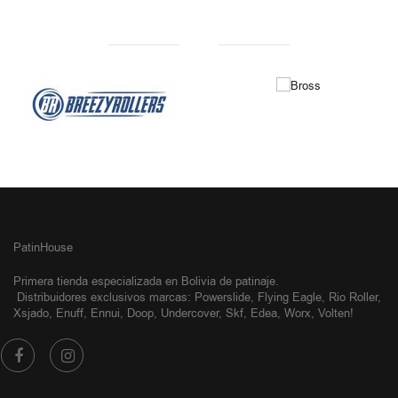
NUESTRAS MARCAS
PatinHouse
Primera tienda especializada en Bolivia de patinaje.
Distribuidores exclusivos
marcas: Powerslide, Flying Eagle, Rio Roller,
Xsjado, Enuff, Ennui, Doop, Undercover, Skf, Edea, Worx, Volten!