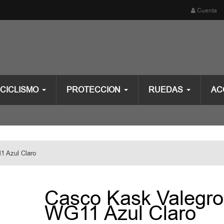
Cuenta
CICLISMO
PROTECCION
RUEDAS
AC
1 Azul Claro
Casco Kask Valegro
WG11 Azul Claro