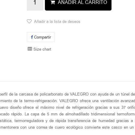
AÑADIR AL CARRITO
Añadir a la lista de deseos
Compartir
Size chart
erfil de la carcasa de policarbonato de VALEGRO con ayuda de un túnel de
imiento de la termo-refrigeración. VALEGRO ofrece una ventilación avanza
uevo diseño ofrece el máximo nivel de refrigeración gracias a sus 37 orifi
 secado rápido. La capa de 5 mm de almohadillado tridimensional termofor
ostática, termorreguladora y de rápida transferencia de humedad gracias a l
 mentonera con una correa de cuero ecológico convierte este casco en un