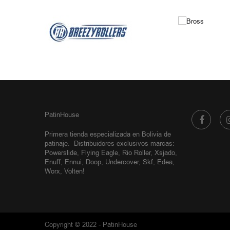
PatinHouse
Primera tienda especializada en Bolivia de
patinaje.
Distribuidores exclusivos
marcas:
Powerslide, Flying Eagle, Rio Roller, Xsjado,
Enuff, Ennui, Doop, Undercover, Skf, Edea,
Worx, Volten!
Copyright © 2022 - PatinHouse