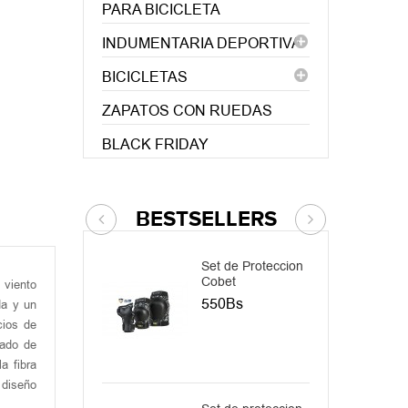
PARA BICICLETA
INDUMENTARIA DEPORTIVA
BICICLETAS
ZAPATOS CON RUEDAS
BLACK FRIDAY
BESTSELLERS
Set de Proteccion
C
Cobet
 viento
2
550Bs
da y un
cios de
mado de
a fibra
 diseño