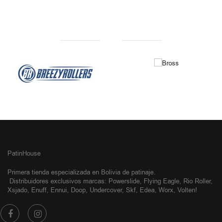
NUESTRAS MARCAS
PatinHouse
Primera tienda especializada en Bolivia de patinaje.
Distribuidores exclusivos
marcas: Powerslide, Flying Eagle, Rio Roller,
Xsjado, Enuff, Ennui, Doop, Undercover, Skf, Edea, Worx, Volten!