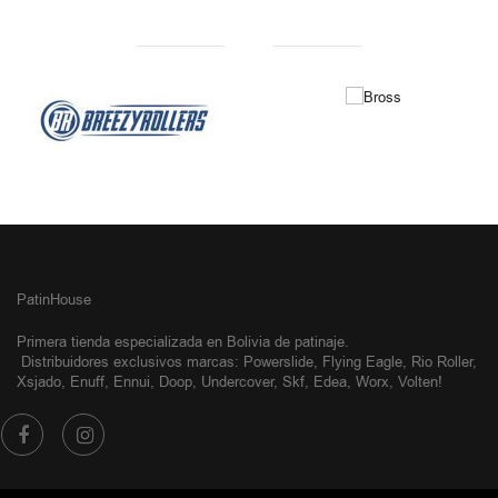
NUESTRAS MARCAS
PatinHouse
Primera tienda especializada en Bolivia de patinaje.
Distribuidores exclusivos
marcas: Powerslide, Flying Eagle, Rio Roller,
Xsjado, Enuff, Ennui, Doop, Undercover, Skf, Edea, Worx, Volten!