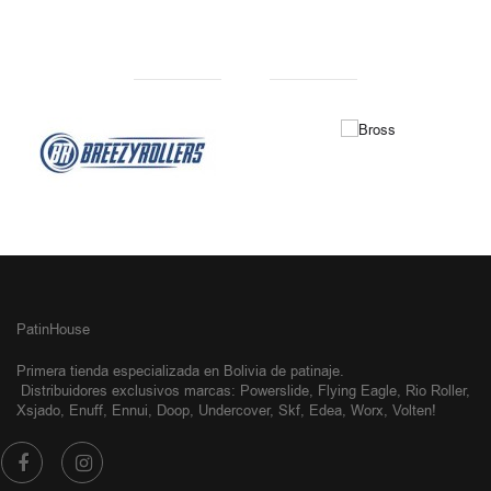
NUESTRAS MARCAS
PatinHouse
Primera tienda especializada en Bolivia de patinaje.
Distribuidores exclusivos
marcas: Powerslide, Flying Eagle, Rio Roller,
Xsjado, Enuff, Ennui, Doop, Undercover, Skf, Edea, Worx, Volten!