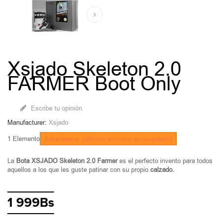
Xsjado Skeleton 2.0
FARMER Boot Only
Escribe tu opinión
Manufacturer:
Xsjado
1
Elemento
Advertencia: ¡Últimos artículos en inventario!
La
Bota XSJADO Skeleton 2.0 Farmer
es el perfecto invento para todos
aquellos a los que les guste patinar con su propio
calzado.
1 999Bs