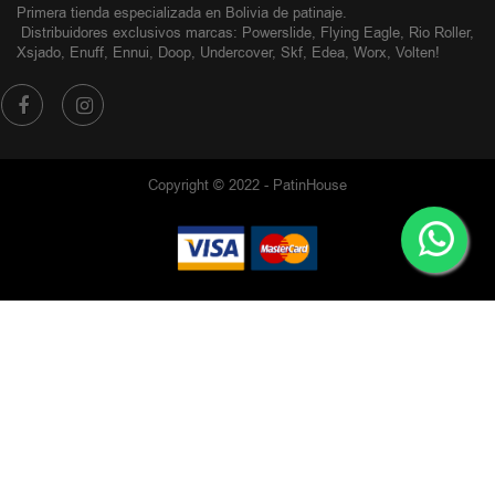
Primera tienda especializada en Bolivia de patinaje.
Distribuidores exclusivos
marcas: Powerslide, Flying Eagle, Rio Roller,
Xsjado, Enuff, Ennui, Doop, Undercover, Skf, Edea, Worx, Volten!
Copyright © 2022 - PatinHouse