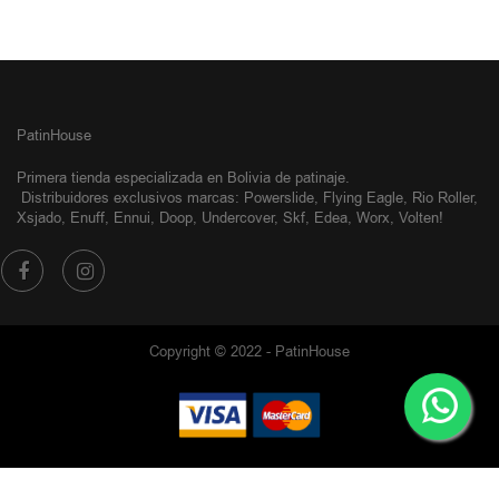
PatinHouse
Primera tienda especializada en Bolivia de patinaje.
Distribuidores exclusivos
marcas: Powerslide, Flying Eagle, Rio Roller,
Xsjado, Enuff, Ennui, Doop, Undercover, Skf, Edea, Worx, Volten!
Copyright © 2022 - PatinHouse