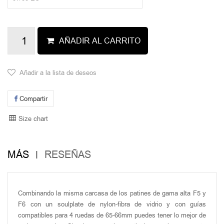
AÑADIR AL CARRITO
Añadir a la lista de deseos
Compartir
Size chart
MÁS
RESEÑAS
Combinando la misma carcasa de los patines de gama alta F5 y
F6 con un soulplate de nylon-fibra de vidrio y con guías
compatibles para 4 ruedas de 65-66mm puedes tener lo mejor de