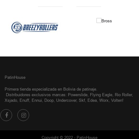
NUESTRAS MARCAS
PatinHouse
Primera tienda especializada en Bolivia de patinaje.
Distribuidores exclusivos
marcas: Powerslide, Flying Eagle, Rio Roller,
Xsjado, Enuff, Ennui, Doop, Undercover, Skf, Edea, Worx, Volten!
Copyright © 2022 - PatinHouse