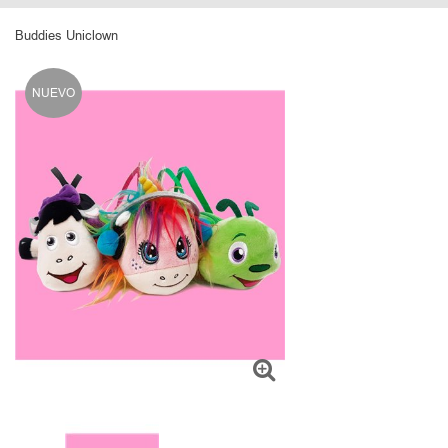
Buddies Uniclown
NUEVO