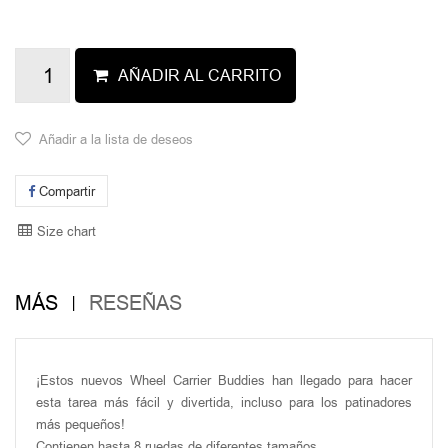
AÑADIR AL CARRITO
Añadir a la lista de deseos
Compartir
Size chart
MÁS
RESEÑAS
¡Estos nuevos Wheel Carrier Buddies han llegado para hacer
esta tarea más fácil y divertida, incluso para los patinadores
más pequeños!
Contienen hasta 8 ruedas de diferentes tamaños.