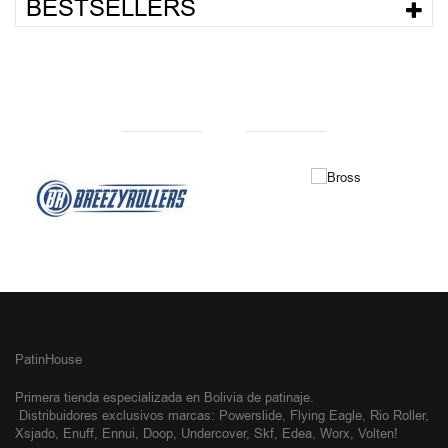
BESTSELLERS
NUESTRAS MARCAS
PatinHouse
Primera tienda especializada en Bolivia de patinaje.
Distribuidores exclusivos
marcas: Powerslide, Flying Eagle, Rio Roller,
Xsjado, Enuff, Ennui, Doop, Undercover, Skf, Edea, Worx, Volten!