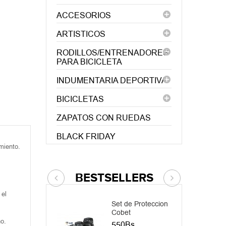
ACCESORIOS
ARTISTICOS
RODILLOS/ENTRENADORES
PARA BICICLETA
INDUMENTARIA DEPORTIVA
BICICLETAS
ZAPATOS CON RUEDAS
BLACK FRIDAY
miento.
BESTSELLERS
 el
Set de Proteccion
Casc
Cobet
275
no.
550Bs