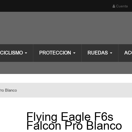
Cuenta
CICLISMO
PROTECCION
RUEDAS
AC
Pro Blanco
Flying Eagle F6s
Falcon Pro Blanco