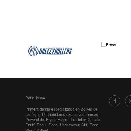
PatinHouse
Primera tienda especializada en Bolivia de
patinaje.
Distribuidores exclusivos
marcas:
Powerslide, Flying Eagle, Rio Roller, Xsjado,
Enuff, Ennui, Doop, Undercover, Skf, Edea,
Worx, Volten!