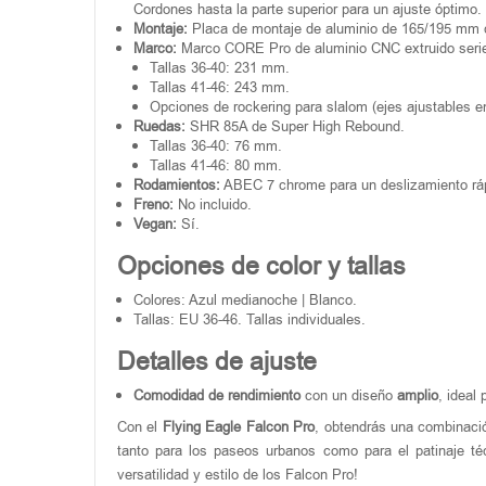
Cordones hasta la parte superior para un ajuste óptimo.
Montaje:
Placa de montaje de aluminio de 165/195 mm co
Marco:
Marco CORE Pro de aluminio CNC extruido seri
Tallas 36-40: 231 mm.
Tallas 41-46: 243 mm.
Opciones de rockering para slalom (ejes ajustables en
Ruedas:
SHR 85A de Super High Rebound.
Tallas 36-40: 76 mm.
Tallas 41-46: 80 mm.
Rodamientos:
ABEC 7 chrome para un deslizamiento rá
Freno:
No incluido.
Vegan:
Sí.
Opciones de color y tallas
Colores: Azul medianoche | Blanco.
Tallas: EU 36-46. Tallas individuales.
Detalles de ajuste
Comodidad de rendimiento
con un diseño
amplio
, ideal
Con el
Flying Eagle Falcon Pro
, obtendrás una combinació
tanto para los paseos urbanos como para el patinaje t
versatilidad y estilo de los Falcon Pro!