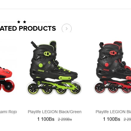
LATED PRODUCTS
gami Rojo
Playlife LEGION Black/green
Playlife LEGION B
1 100Bs
1 100Bs
2 299Bs
2 2