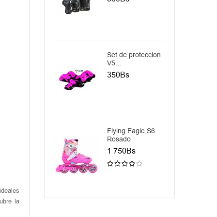
Set de proteccion
Set 
V5...
prote
350Bs
450
Flying Eagle S6
Freno
Rosado
250
1 750Bs
ideales
ubre la