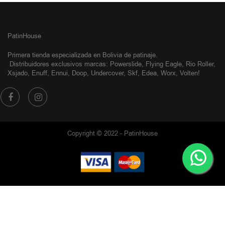
PatinHouse
Primera tienda especializada en Bolivia de patinaje.
Distribuidores exclusivos
marcas: Powerslide, Flying Eagle, Rio Roller,
Xsjado, Enuff, Ennui, Doop, Undercover, Skf, Edea, Worx, Volten!
Copyright © 2022 - PatinHouse