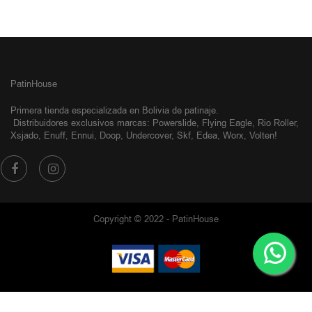
PatinHouse
Primera tienda especializada en Bolivia de patinaje.
Distribuidores exclusivos
marcas: Powerslide, Flying Eagle, Rio Roller,
Xsjado, Enuff, Ennui, Doop, Undercover, Skf, Edea, Worx, Volten!
Copyright © 2022 - PatinHouse