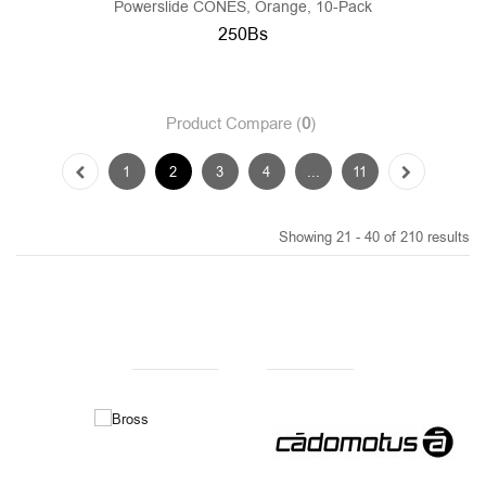
Powerslide CONES, Orange, 10-Pack
250Bs
Product Compare (
0
)
1
2
3
4
...
11
Showing 21 - 40 of 210 results
NUESTRAS MARCAS