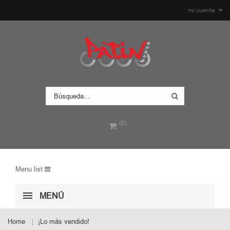
mi cuenta
(0)
Menu list
MENÚ
Home
¡Lo más vendido!