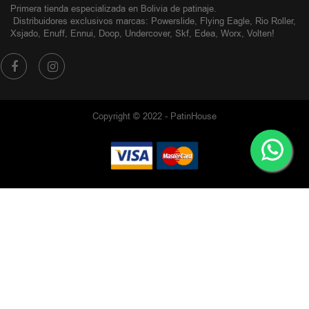
Primera tienda especializada en Bolivia de patinaje.
Distribuidores exclusivos
marcas: Powerslide, Flying Eagle, Rio Roller,
Xsjado, Enuff, Ennui, Doop, Undercover, Skf, Edea, Worx, Volten!
Copyright © 2022 - PatinHouse