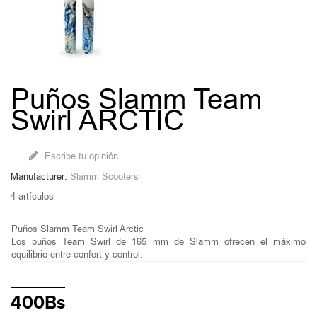
Puños Slamm Team
Swirl ARCTIC
Escribe tu opinión
Manufacturer:
Slamm Scooters
4
artículos
Puños Slamm Team Swirl Arctic
Los puños Team Swirl de 165 mm de Slamm ofrecen el máximo
equilibrio entre confort y control.
400Bs