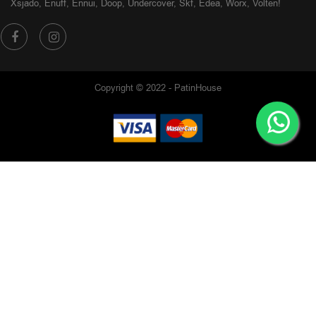
Xsjado, Enuff, Ennui, Doop, Undercover, Skf, Edea, Worx, Volten!
Copyright © 2022 - PatinHouse