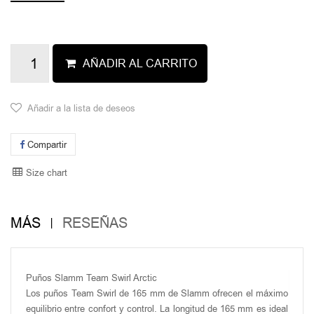
AÑADIR AL CARRITO
Añadir a la lista de deseos
Compartir
Size chart
MÁS
RESEÑAS
Puños Slamm Team Swirl Arctic
Los puños Team Swirl de 165 mm de Slamm ofrecen el máximo
equilibrio entre confort y control. La longitud de 165 mm es ideal