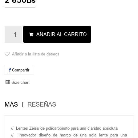
2 650Bs
AÑADIR AL CARRITO
Añadir a la lista de deseos
Compartir
Size chart
MÁS
RESEÑAS
//
Lentes Zeiss de policarbonato para una claridad absoluta
//
Innovador diseño de marco de una sola lente para una