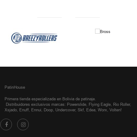
NUESTRAS MARCAS
PatinHouse
Primera tienda especializada en Bolivia de patinaje.
Distribuidores exclusivos
marcas: Powerslide, Flying Eagle, Rio Roller,
Xsjado, Enuff, Ennui, Doop, Undercover, Skf, Edea, Worx, Volten!