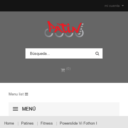
mi cuenta
(0)
Menu list
MENÚ
Home
Patines
Fitness
Powerslide Vi Fothon I