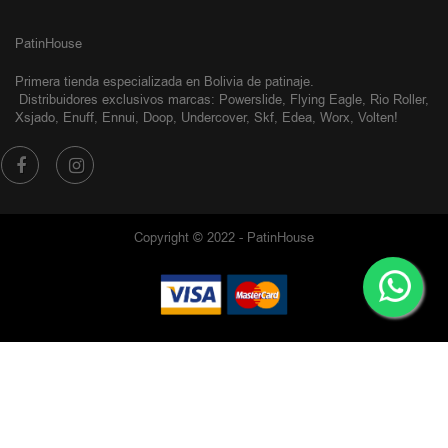
PatinHouse
Primera tienda especializada en Bolivia de patinaje.
Distribuidores exclusivos
marcas: Powerslide, Flying Eagle, Rio Roller,
Xsjado, Enuff, Ennui, Doop, Undercover, Skf, Edea, Worx, Volten!
Copyright © 2022 - PatinHouse