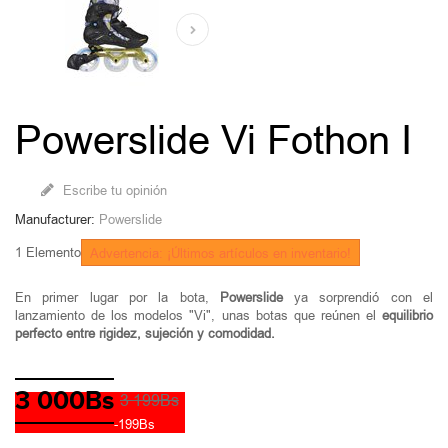
Powerslide Vi Fothon I
Escribe tu opinión
Manufacturer:
Powerslide
1
Elemento
Advertencia: ¡Últimos artículos en inventario!
En primer lugar por la bota,
Powerslide
ya sorprendió con el
lanzamiento de los modelos "Vi", unas botas que reúnen el
equilibrio
perfecto entre rigidez, sujeción y comodidad.
3 000Bs
3 199Bs
-199Bs