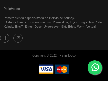
PatinHouse
Primera tienda especializada en Bolivia de patinaje.
Distribuidores exclusivos
marcas: Powerslide, Flying Eagle, Rio Roller,
Xsjado, Enuff, Ennui, Doop, Undercover, Skf, Edea, Worx, Volten!
Copyright © 2022 - PatinHouse