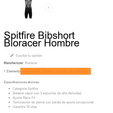
Spitfire Bibshort
Bioracer Hombre
Escribe tu opinión
Manufacturer:
Bioracer
1
Elemento
Advertencia: ¡Últimos artículos en inventario!
Especificaciones técnicas
Categoría Spitfire
Badana vapor con 3 espumas de alta densidad
Ajuste Race Fit
Terminación de pierna con banda de ajuste excepcional
Garantía 30 días