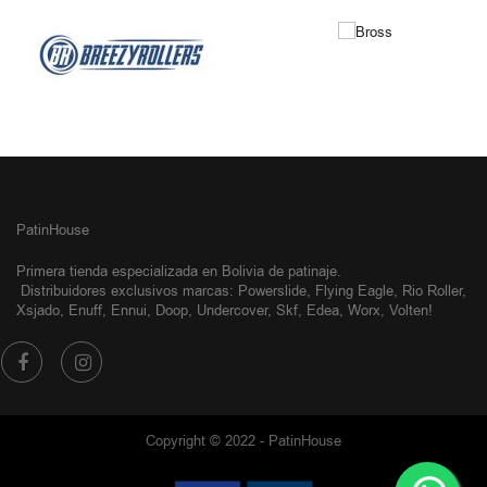
NUESTRAS MARCAS
PatinHouse
Primera tienda especializada en Bolivia de patinaje.
Distribuidores exclusivos
marcas: Powerslide, Flying Eagle, Rio Roller,
Xsjado, Enuff, Ennui, Doop, Undercover, Skf, Edea, Worx, Volten!
Copyright © 2022 - PatinHouse