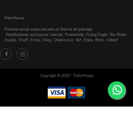
PatinHouse
Primera tienda especializada en Bolivia de patinaje.
Distribuidores exclusivos
marcas: Powerslide, Flying Eagle, Rio Roller,
Xsjado, Enuff, Ennui, Doop, Undercover, Skf, Edea, Worx, Volten!
Copyright © 2022 - PatinHouse