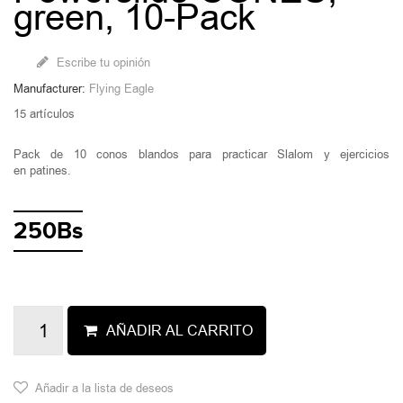
green, 10-Pack
Escribe tu opinión
Manufacturer:
Flying Eagle
15
artículos
Pack de 10 conos blandos para practicar
Slalom
y ejercicios
en
patines
.
250Bs
AÑADIR AL CARRITO
Añadir a la lista de deseos