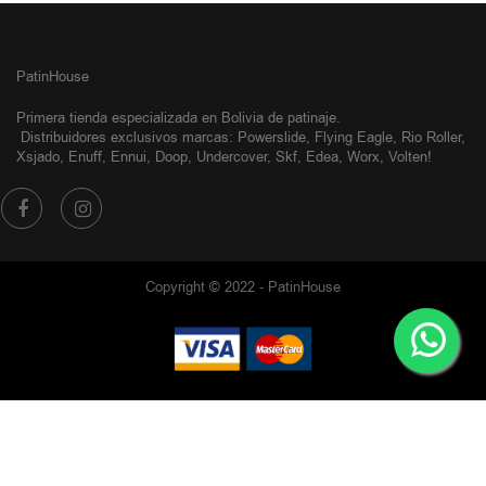
PatinHouse
Primera tienda especializada en Bolivia de patinaje.
Distribuidores exclusivos
marcas: Powerslide, Flying Eagle, Rio Roller,
Xsjado, Enuff, Ennui, Doop, Undercover, Skf, Edea, Worx, Volten!
Copyright © 2022 - PatinHouse